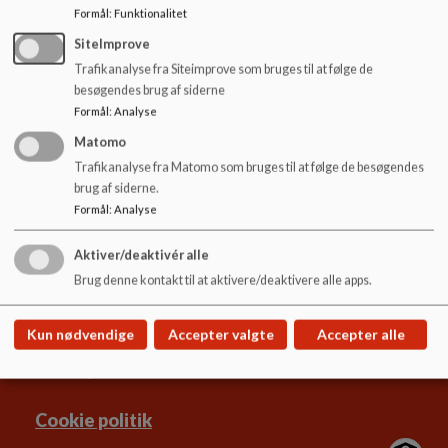
oplysningerne stammer fra andre. Se bilag
o
Formål
:
Funktionalitet
l
SiteImprove
Dokumenter
d
e
Trafikanalyse fra Siteimprove som bruges til at følge de
GDPR.pdf
t
besøgendes brug af siderne
Formål
:
Analyse
Matomo
Trafikanalyse fra Matomo som bruges til at følge de besøgendes
brug af siderne.
Holmebækskolen
Formål
:
Analyse
Pogebanken 9
Aktiver/deaktivér alle
holmebaek@koege.dk
Brug denne kontakt til at aktivere/deaktivere alle apps.
+45 56 67 67 80
EAN NR.
5798007765491
Kun nødvendige
Accepter valgte
Accepter alle
Tilgængelighedserklæring
Sitemap
Cookie politik