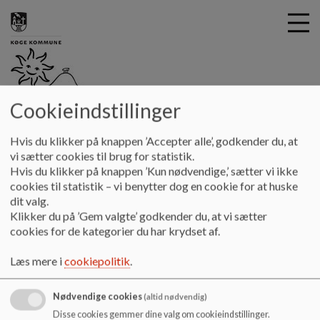
Cookieindstillinger
G
Holmebækskolen
å
Alt det praktiske
GDPR
Hvis du klikker på knappen ’Accepter alle’, godkender du, at
t
vi sætter cookies til brug for statistik.
i
Hvis du klikker på knappen ’Kun nødvendige,’ sætter vi ikke
Information til forældre om GDPR
l
cookies til statistik – vi benytter dog en cookie for at huske
h
dit valg.
Køge Kommune - skole
o
Klikker du på ’Gem valgte’ godkender du, at vi sætter
v
cookies for de kategorier du har krydset af.
e
Dit barn går i folkeskole i Køge Kommune, og i den
d
Læs mere i
cookiepolitik
.
forbindelse behandler vi personoplysninger om dig og dit
i
barn. Efter databeskyttelsesforordningen skal vi oplyse dig,
n
når vi behandler personoplysninger om dig og dit barn –
d
Nødvendige cookies
(altid nødvendig)
uanset om du selv har givet os oplysningerne, eller om
h
Disse cookies gemmer dine valg om cookieindstillinger.