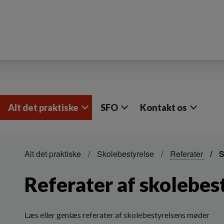
Alt det praktiske
SFO
Kontakt os
Alt det praktiske
Skolebestyrelse
Referater
S
Referater af skolebe
Læs eller genlæs referater af skolebestyrelsens møder