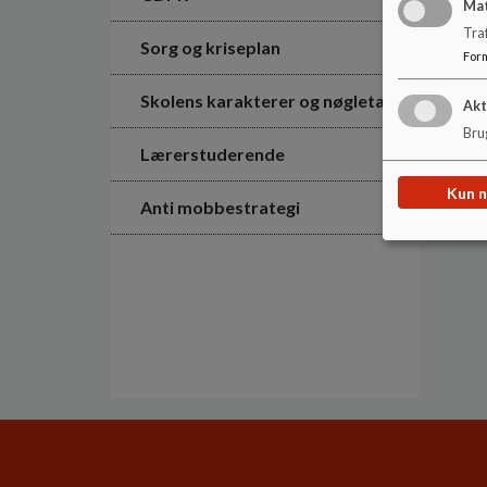
Ma
Tra
Sorg og kriseplan
For
Skolens karakterer og nøgletal
Akt
Brug
Lærerstuderende
Kun 
Anti mobbestrategi