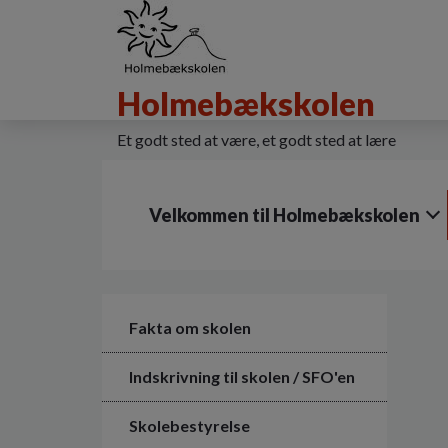
G
å
t
i
Holmebækskolen
l
h
o
Et godt sted at være, et godt sted at lære
v
e
d
Velkommen til Holmebækskolen
i
n
d
h
o
l
Fakta om skolen
d
e
Indskrivning til skolen / SFO'en
t
Skolebestyrelse