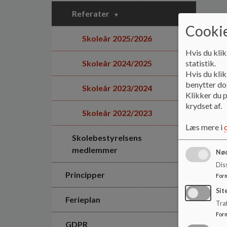
Referater
Cookie
Skoleår 2025/2026
Hvis du klik
statistik.
Skoleår 2024/2025
Hvis du klik
benytter dog
Skoleår 2023/2024
Klikker du p
krydset af.
Skoleår 2022/2023
Læs mere i
Skolebestyrelsens
medlemmer
Nød
Dis
Principper
For
Sit
Ferieplan
Traf
For
GDPR