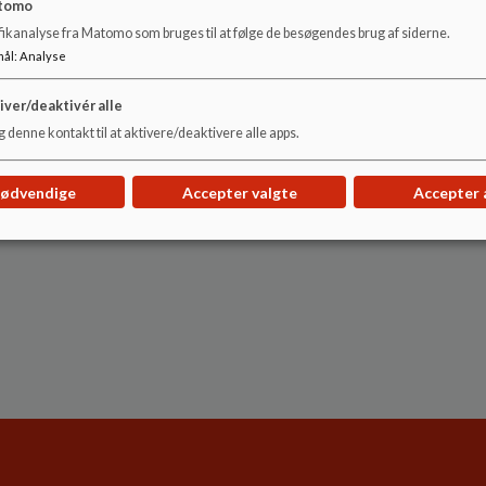
tomo
fikanalyse fra Matomo som bruges til at følge de besøgendes brug af siderne.
mål
:
Analyse
iver/deaktivér alle
 denne kontakt til at aktivere/deaktivere alle apps.
nødvendige
Accepter valgte
Accepter 