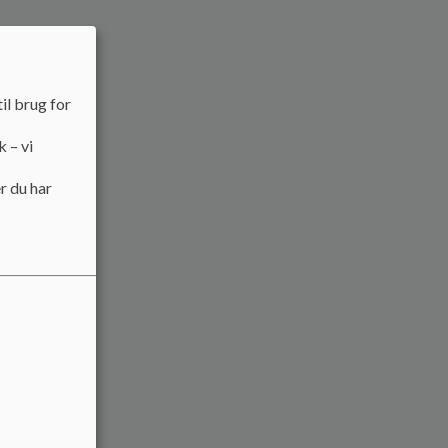
il brug for
k – vi
r du har